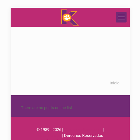
Inicio
There are no posts on the list.
© 1989 - 2026 |
VeterinariaKnino.com
|
Knino.com.pa
| Derechos Reservados