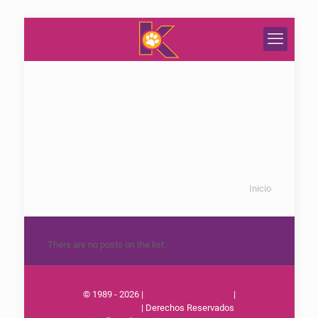
Inicio
There are no posts on the list.
© 1989 - 2026 |
VeterinariaKnino.com
|
Knino.com.pa
| Derechos Reservados